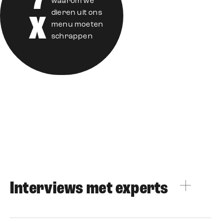
7
waarom we
dieren uit ons
X
menu moeten
schrappen
Interviews met experts