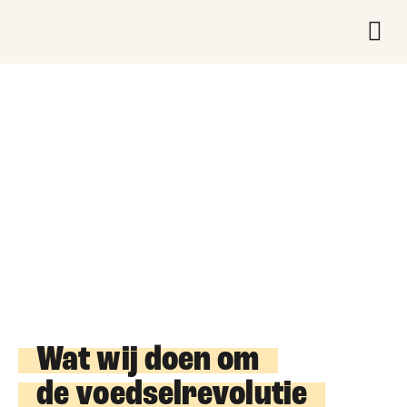
Wat we 
Over on
ACTIVITEITEN
Wat wij doen om
de voedselrevolutie